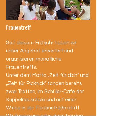
Frauentreff
Seit diesem Frühjahr haben wir
unser Angebot erweitert und
organisieren monatliche
Frauentreffs.
Unter dem Motto „Zeit für dich“ und
„Zeit für Picknick“ fanden bereits
zwei Treffen, im Schüler-Cafe der
Kuppelnauschule und auf einer
Wiese in der Florianstraße statt.
Wir freuen uns sehr, dass bei den
ersten Zusammenkünften viele
Frauen aus unterschiedlichen